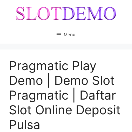
Skip
to
content
Menu
Pragmatic Play
Demo | Demo Slot
Pragmatic | Daftar
Slot Online Deposit
Pulsa