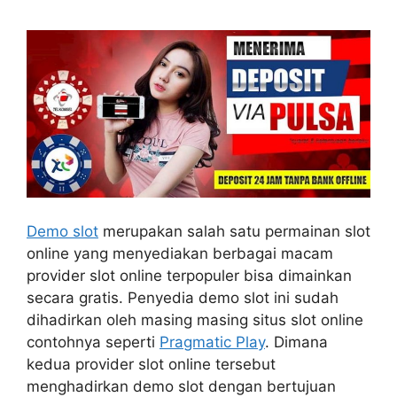
Demo slot
merupakan salah satu permainan slot
online yang menyediakan berbagai macam
provider slot online terpopuler bisa dimainkan
secara gratis. Penyedia demo slot ini sudah
dihadirkan oleh masing masing situs slot online
contohnya seperti
Pragmatic Play
. Dimana
kedua provider slot online tersebut
menghadirkan demo slot dengan bertujuan